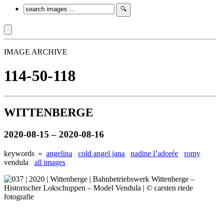
IMAGE ARCHIVE
114-50-118
WITTENBERGE
2020-08-15 – 2020-08-16
keywords »
angelina
cold angel jana
nadine l’adorée
romy
vendula
all images