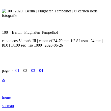
100 – Berlin | Flughafen Tempelhof
canon eos 5d mark III | canon ef 24-70 mm 1:2.8 l usm | 24 mm |
f8.0 | 1/100 sec | iso 1000 | 2020-06-26
page »
01
02
03
04
⩕
home
sitemap